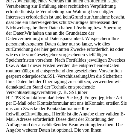
zur Abwicklung eines Vertrags mit Ihnen erforderlich ist,die
Verarbeitung zur Erfüllung einer rechtlichen Verpflichtung
erforderlichist,die Verarbeitung zur Wahrung berechtigter
Interessen erforderlich ist und keinGrund zur Annahme besteht,
dass Sie ein überwiegendes schutzwürdiges Interessean der
Nichtweitergabe Ihrer Daten haben.Löschung bzw. Sperrung
der DatenWir halten uns an die Grundsätze der
Datenvermeidung und Datensparsamkeit. Wirspeichern Ihre
personenbezogenen Daten daher nur so lange, wie dies
zurErreichung der hier genannten Zwecke erforderlich ist oder
wie es die vomGesetzgeber vorgesehenen vielfältigen
Speicherfristen vorsehen. Nach Fortfalldes jeweiligen Zweckes
bzw. Ablauf dieser Fristen werden die entsprechendenDaten
routinemäßig und entsprechend den gesetzlichen Vorschriften
gesperrt odergelöscht.SSL-VerschlüsselungUm die Sicherheit
Ihrer Daten bei der Übertragung zu schützen, verwenden wir
demaktuellen Stand der Technik entsprechende
Verschlüsselungsverfahren (z. B. SSL)über
HTTPS.KontaktformularTreten Sie bzgl. Fragen jeglicher Art
per E-Mail oder Kontaktformular mit uns inKontakt, erteilen Sie
uns zum Zwecke der Kontaktaufnahme Ihre
freiwilligeEinwilligung. Hierfür ist die Angabe einer validen E-
Mail-Adresse erforderlich.Diese dient der Zuordnung der
Anfrage und der anschließenden Beantwortungderselben. Die
Angabe weiterer Daten ist optional. Die von Ihnen